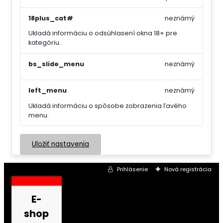
18plus_cat#
neznámý
Ukladá informáciu o odsúhlasení okna 18+ pre
kategóriu.
bs_slide_menu
neznámý
left_menu
neznámý
Ukladá informáciu o spôsobe zobrazenia ľavého
menu.
Uložiť nastavenia
Prihlásenie
Nová registrácia
E-
shop