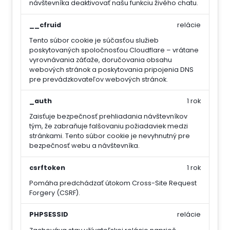
návštevníka deaktivovať našu funkciu živého chatu.
__cfruid
relácie
Tento súbor cookie je súčasťou služieb
poskytovaných spoločnosťou Cloudflare – vrátane
vyrovnávania záťaže, doručovania obsahu
webových stránok a poskytovania pripojenia DNS
pre prevádzkovateľov webových stránok.
_auth
1 rok
Zaisťuje bezpečnosť prehliadania návštevníkov
tým, že zabraňuje falšovaniu požiadaviek medzi
stránkami. Tento súbor cookie je nevyhnutný pre
bezpečnosť webu a návštevníka.
csrftoken
1 rok
Pomáha predchádzať útokom Cross-Site Request
Forgery (CSRF).
PHPSESSID
relácie