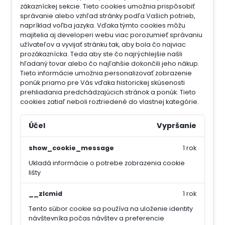
zákazníckej sekcie.
Tieto cookies umožnia prispôsobiť
správanie alebo vzhľad stránky podľa Vašich potrieb,
napríklad voľba jazyka.
Vďaka týmto cookies môžu
majitelia aj developeri webu viac porozumieť správaniu
užívateľov a vyvijať stránku tak, aby bola čo najviac
prozákaznícka. Teda aby ste čo najrýchlejšie našli
hľadaný tovar alebo čo najľahšie dokončili jeho nákup.
Tieto informácie umožnia personalizovať zobrazenie
ponúk priamo pre Vás vďaka historickej skúsenosti
prehliadania predchádzajúcich stránok a ponúk.
Tieto
cookies zatiaľ neboli roztriedené do vlastnej kategórie.
Účel
Vypršanie
show_cookie_message
1 rok
Ukladá informácie o potrebe zobrazenia cookie
lišty
__zlcmid
1 rok
Tento súbor cookie sa používa na uloženie identity
návštevníka počas návštev a preferencie