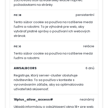
Zachováva stav užívateľskej relácie naprieč
požiadavkami na stránky.
rc::a
persistentní
Tento súbor cookie sa používa na rozlíšenie medzi
ľuďmi a robotmi. To je výhodné pre web, aby
vytvárať platné správy o používaní ich webových
stránok.
rc::c
relácie
Tento súbor cookie sa používa na rozlíšenie medzi
ľuďmi a robotmi.
AWSALBCORS
6 dnů
Registruje, ktorý server-cluster obsluhuje
návštevníka. To sa používa v kontexte s
vyrovnávaním záťaže, aby sa optimalizovala
užívateľská skúsenosť.
18plus_allow_access#
neznámý
Ukladá informáciu o odsúhlasení okna 18+ pre web.