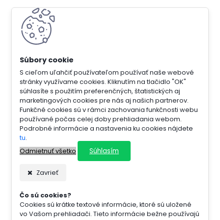
S cieľom uľahčiť používateľom používať naše webové
stránky využívame cookies. Kliknutím na tlačidlo "OK"
súhlasíte s použitím preferenčných, štatistických aj
marketingových cookies pre nás aj našich partnerov.
Funkčné cookies sú v rámci zachovania funkčnosti webu
používané počas celej doby prehliadania webom.
Podrobné informácie a nastavenia ku cookies nájdete
tu
.
Súhlasím
Odmietnuť všetko
Zavrieť
Čo sú cookies?
Cookies sú krátke textové informácie, ktoré sú uložené
vo Vašom prehliadači. Tieto informácie bežne používajú