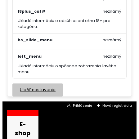
18plus_cat#
neznámý
Ukladá informáciu o odsúhlasení okna 18+ pre
kategóriu.
bs_slide_menu
neznámý
left_menu
neznámý
Ukladá informáciu o spôsobe zobrazenia ľavého
menu.
Uložiť nastavenia
Prihlásenie
Nová registrácia
E-
shop