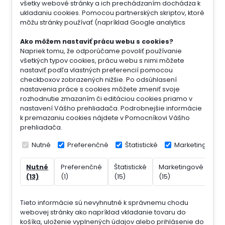
všetky webové stránky a ich prechádzaním dochádza k
ukladaniu cookies. Pomocou partnerských skriptov, ktoré
môžu stránky používať (napríklad Google analytics
Ako môžem nastaviť prácu webu s cookies?
Napriek tomu, že odporúčame povoliť používanie
všetkých typov cookies, prácu webu s nimi môžete
nastaviť podľa vlastných preferencií pomocou
checkboxov zobrazených nižšie. Po odsúhlasení
nastavenia práce s cookies môžete zmeniť svoje
rozhodnutie zmazaním či editáciou cookies priamo v
nastavení Vášho prehliadača. Podrobnejšie informácie
k premazaniu cookies nájdete v Pomocníkovi Vášho
prehliadača.
Nutné
Preferenčné
Štatistické
Marketingové
Nutné
Preferenčné
Štatistické
Marketingové
Ne
(13)
(1)
(15)
(15)
(7)
Tieto informácie sú nevyhnutné k správnemu chodu
webovej stránky ako napríklad vkladanie tovaru do
košíka, uloženie vyplnených údajov alebo prihlásenie do